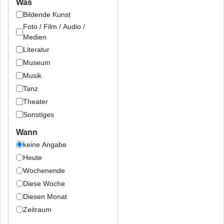
Was
Bildende Kunst
Foto / Film / Audio /
Medien
Literatur
Museum
Musik
Tanz
Theater
Sonstiges
Wann
keine Angabe
Heute
Wochenende
Diese Woche
Diesen Monat
Zeitraum