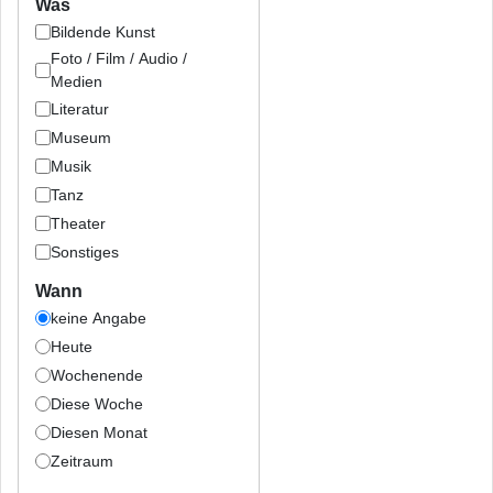
Was
Bildende Kunst
Foto / Film / Audio /
Medien
Literatur
Museum
Musik
Tanz
Theater
Sonstiges
Wann
keine Angabe
Heute
Wochenende
Diese Woche
Diesen Monat
Zeitraum