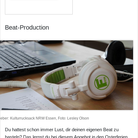
Beat-Production
heber
Kulturrucksack NRW Essen, Foto: Lesley Olson
Du hattest schon immer Lust, dir deinen eigenen Beat zu
basteln? Das lernst du bei diesem Angebot in den Osterferien