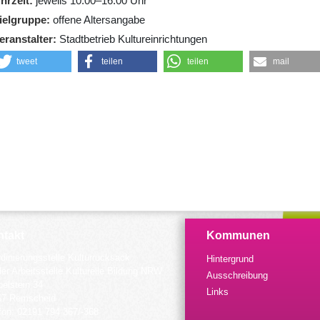
hrzeit
jeweils 10:00–16:00 Uhr
ielgruppe
offene Altersangabe
eranstalter
Stadtbetrieb Kultureinrichtungen
tweet
teilen
teilen
mail
takt
Kommunen
dinierungsstelle Kulturrucksack
Hintergrund
der Arbeitsstelle Kulturelle Bildung NRW
Ausschreibung
elstein 34
Links
57 Remscheid
fon: 02191 794 367/-368