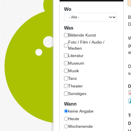
Wo
B
D
Was
Bildende Kunst
W
Foto / Film / Audio /
g
Medien
a
Literatur
Museum
D
Musik
s
Tanz
Theater
D
Sonstiges
Wann
keine Angabe
T
Heute
D
Wochenende