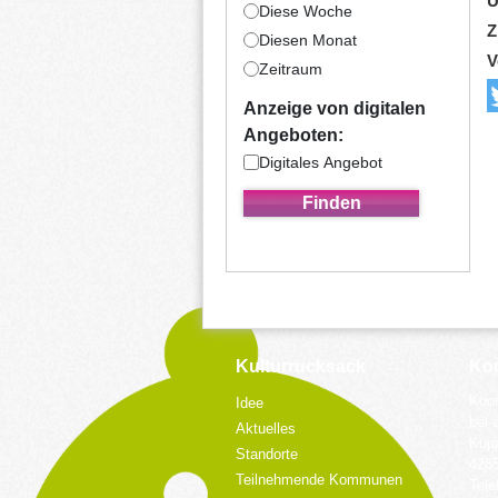
U
Diese Woche
Z
Diesen Monat
V
Zeitraum
Anzeige von digitalen
Angeboten:
Digitales Angebot
Kulturrucksack
Kon
Koor
Idee
bei 
Aktuelles
Küpp
Standorte
428
Teilnehmende Kommunen
Tele