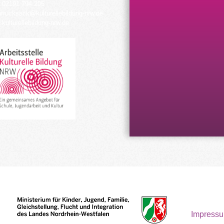
 02191 794 205
urrucksack@kulturellebildung-nrw.de
kulturellebildung-nrw.de
Impress