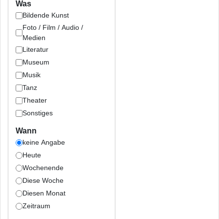
Was
Bildende Kunst
Foto / Film / Audio /
Medien
Literatur
Museum
Musik
Tanz
Theater
Sonstiges
Wann
keine Angabe
Heute
Wochenende
Diese Woche
Diesen Monat
Zeitraum