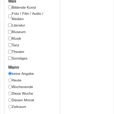
Was
Bildende Kunst
Foto / Film / Audio /
Medien
Literatur
Museum
Musik
Tanz
Theater
Sonstiges
Wann
keine Angabe
Heute
Wochenende
Diese Woche
Diesen Monat
Zeitraum