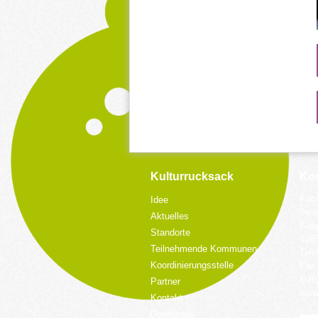
Kulturrucksack
Kon
Koor
Idee
bei 
Aktuelles
Küpp
Standorte
428
Teilnehmende Kommunen
Tele
Koordinierungsstelle
Fax:
kult
Partner
www.
Kontakt
Downloads