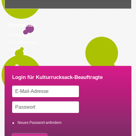
Kommunen
Hintergrund
Ausschreibung
Links
Neues Passwort anfordern