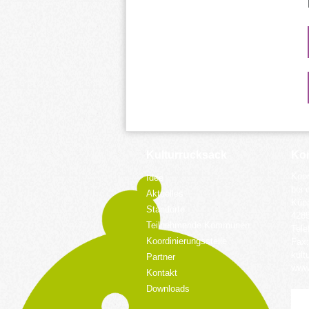
Kulturrucksack
Kon
Koor
Idee
bei 
Aktuelles
Küpp
Standorte
428
Teilnehmende Kommunen
Tele
Koordinierungsstelle
Fax:
kult
Partner
www.
Kontakt
Downloads