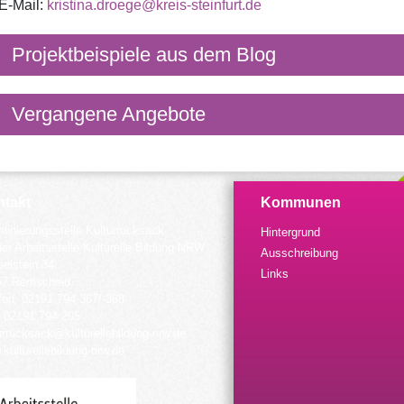
E-Mail:
kristina.droege@kreis-steinfurt.de
Projektbeispiele aus dem Blog
Vergangene Angebote
takt
Kommunen
dinierungsstelle Kulturrucksack
Hintergrund
der Arbeitsstelle Kulturelle Bildung NRW
Ausschreibung
elstein 34
Links
57 Remscheid
fon: 02191 794 367/-368
 02191 794 205
urrucksack@kulturellebildung-nrw.de
kulturellebildung-nrw.de