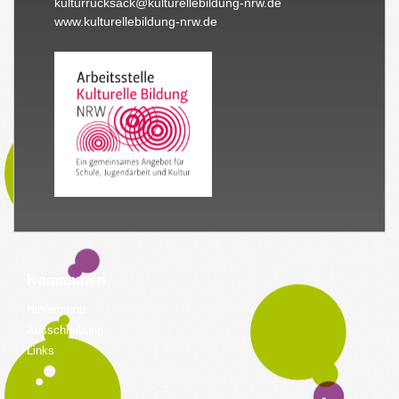
kulturrucksack@kulturellebildung-nrw.de
www.kulturellebildung-nrw.de
Kommunen
Hintergrund
Ausschreibung
Links