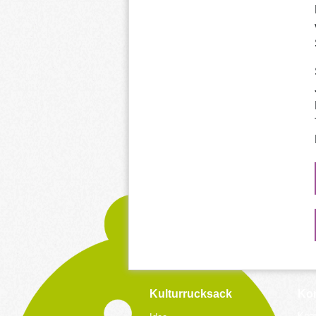
Kulturrucksack
Kon
Koor