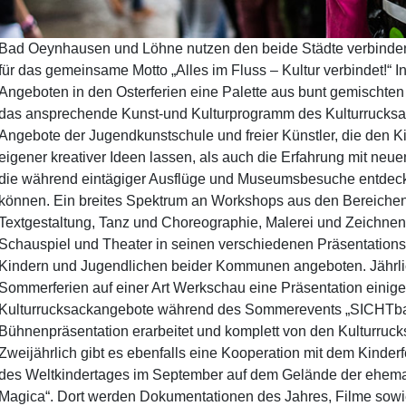
Bad Oeynhausen und Löhne nutzen den beide Städte verbinden
für das gemeinsame Motto „Alles im Fluss – Kultur verbindet!“ I
Angeboten in den Osterferien eine Palette aus bunt gemischten
das ansprechende Kunst-und Kulturprogramm des Kulturrucksa
Angebote der Jugendkunstschule und freier Künstler, die den 
eigener kreativer Ideen lassen, als auch die Erfahrung mit ne
die während eintägiger Ausflüge und Museumsbesuche entdeckt
können. Ein breites Spektrum an Workshops aus den Bereichen
Textgestaltung, Tanz und Choreographie, Malerei und Zeichnen,
Schauspiel und Theater in seinen verschiedenen Präsentation
Kindern und Jugendlichen beider Kommunen angeboten. Jährli
Sommerferien auf einer Art Werkschau eine Präsentation einige
Kulturrucksackangebote während des Sommerevents „SICHTbar“
Bühnenpräsentation erarbeitet und komplett von den Kulturrucks
Zweijährlich gibt es ebenfalls eine Kooperation mit dem Kinderf
des Weltkindertages im September auf dem Gelände der ehem
Magica“. Dort werden Dokumentationen des Jahres, Filme sowie 