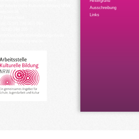
Hintergrund
der Arbeitsstelle Kulturelle Bildung NRW
Ausschreibung
elstein 34
Links
57 Remscheid
fon: 02191 794 367/-368
 02191 794 205
urrucksack@kulturellebildung-nrw.de
kulturellebildung-nrw.de