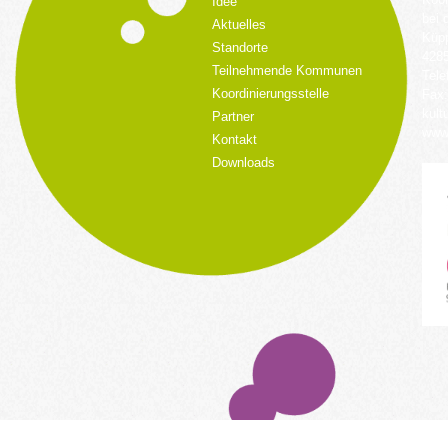
Idee
bei 
Aktuelles
Küpp
Standorte
428
Teilnehmende Kommunen
Tele
Koordinierungsstelle
Fax:
kult
Partner
www.
Kontakt
Downloads