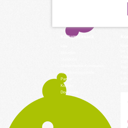
Kulturrucksack
Kon
Koor
Idee
bei 
Aktuelles
Küpp
Standorte
428
Teilnehmende Kommunen
Tele
Koordinierungsstelle
Fax:
kult
Partner
www.
Kontakt
Downloads