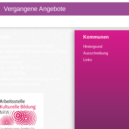
Vergangene Angebote
takt
Kommunen
dinierungsstelle Kulturrucksack
Hintergrund
der Arbeitsstelle Kulturelle Bildung NRW
Ausschreibung
elstein 34
Links
57 Remscheid
fon: 02191 794 367/-368
 02191 794 205
urrucksack@kulturellebildung-nrw.de
kulturellebildung-nrw.de