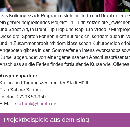
Das Kulturrucksack-Programm steht in Hürth und Brühl unt
ein genreübergreifendes Projekt“. In Hürth setzen die „Zwische
und Street-Art, in Brühl Hip-Hop und Rap. Ein Video- / Filmprojek
Diese drei Sparten können nicht nur für sich, sondern auch in 
und in Zusammenarbeit mit dem klassischen Kulturbereich erle
Angeboten gibt es in den Sommerferien Intensivworkshops sowi
Kurse, abgerundet von einer gemeinsamen Abschlusspräsentati
Anschluss an die Ferien finden fortlaufende Kurse wie „Offenes Atel
Ansprechpartner:
Kultur- und Tagungszentrum der Stadt Hürth
Frau Sabine Schunk
Telefon: 02233 53-350
E-Mail:
sschunk@huerth.de
Projektbeispiele aus dem Blog