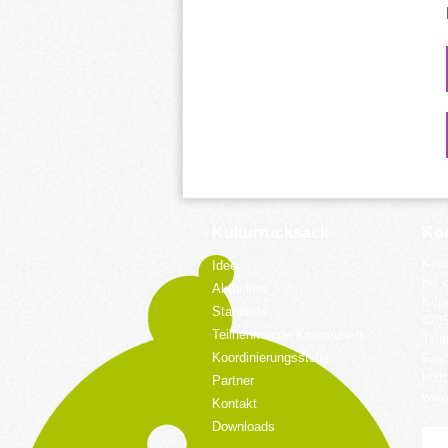
Kulturrucksack
Kon
Koor
Idee
bei 
Aktuelles
Küpp
Standorte
428
Teilnehmende Kommunen
Tele
Koordinierungsstelle
Fax:
kult
Partner
www.
Kontakt
Downloads