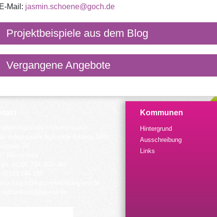
E-Mail:
jasmin.schoene@goch.de
Projektbeispiele aus dem Blog
Vergangene Angebote
takt
Kommunen
dinierungsstelle Kulturrucksack
Hintergrund
der Arbeitsstelle Kulturelle Bildung NRW
Ausschreibung
elstein 34
Links
57 Remscheid
fon: 02191 794 367/-368
 02191 794 205
urrucksack@kulturellebildung-nrw.de
kulturellebildung-nrw.de