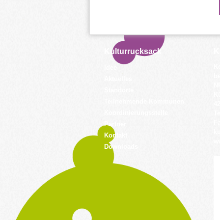
Kulturrucksack
K
K
Idee
be
Aktuelles
N
Standorte
K
Teilnehmende Kommunen
4
Koordinierungsstelle
Te
Fa
Partner
k
Kontakt
w
Downloads