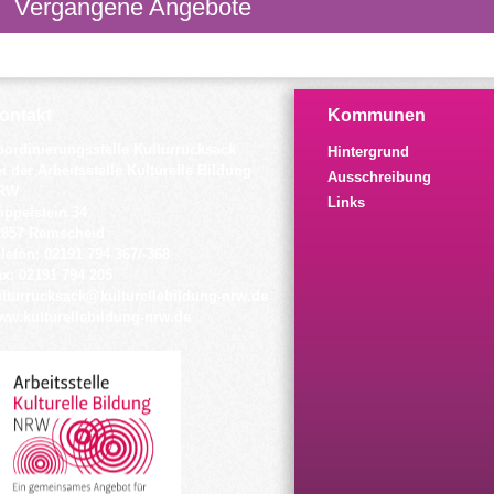
Vergangene Angebote
ontakt
Kommunen
oordinierungsstelle Kulturrucksack
Hintergrund
i der Arbeitsstelle Kulturelle Bildung
Ausschreibung
RW
Links
üppelstein 34
2857 Remscheid
lefon: 02191 794 367/-368
x: 02191 794 205
ulturrucksack@kulturellebildung-nrw.de
ww.kulturellebildung-nrw.de