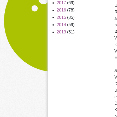
2017
(69)
U
2016
(78)
​
2015
(85)
a
2014
(59)
p
​
2013
(51)
W
l
V
E
​
​
D
ü
e
​
K
n