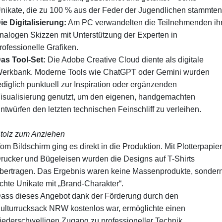
nikate, die zu 100 % aus der Feder der Jugendlichen stammten
Die Digitalisierung:
Am PC verwandelten die Teilnehmenden ih
nalogen Skizzen mit Unterstützung der Experten in
rofessionelle Grafiken.
Das Tool-Set:
Die Adobe Creative Cloud diente als digitale
erkbank. Moderne Tools wie ChatGPT oder Gemini wurden
ediglich punktuell zur Inspiration oder ergänzenden
isualisierung genutzt, um den eigenen, handgemachten
ntwürfen den letzten technischen Feinschliff zu verleihen.
Stolz zum Anziehen
Vom Bildschirm ging es direkt in die Produktion. Mit Plotterpapier
rucker und Bügeleisen wurden die Designs auf T-Shirts
bertragen. Das Ergebnis waren keine Massenprodukte, sonder
chte Unikate mit „Brand-Charakter“.
Dass dieses Angebot dank der Förderung durch den
ulturrucksack NRW kostenlos war, ermöglichte einen
iederschwelligen Zugang zu professioneller Technik.