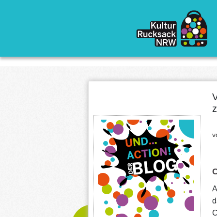
Direkt zum Inhalt
V
z
v
C
A
d
C