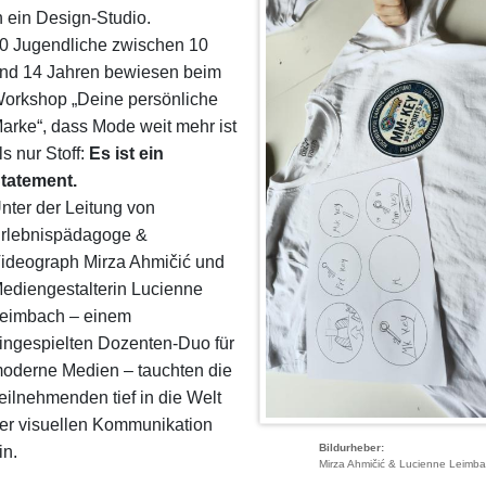
n ein Design-Studio.
0 Jugendliche zwischen 10
nd 14 Jahren bewiesen beim
orkshop „Deine persönliche
arke“, dass Mode weit mehr ist
ls nur Stoff:
Es ist ein
tatement.
Unter der Leitung von
rlebnispädagoge &
ideograph Mirza Ahmičić und
ediengestalterin Lucienne
eimbach – einem
ingespielten Dozenten-Duo für
oderne Medien – tauchten die
eilnehmenden tief in die Welt
er visuellen Kommunikation
Bildurheber
in.
Mirza Ahmičić & Lucienne Leimb