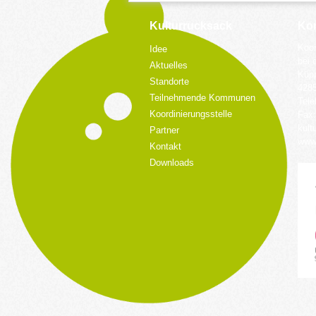
Kulturrucksack
Kon
Koor
Idee
bei 
Aktuelles
Küpp
Standorte
428
Teilnehmende Kommunen
Tele
Koordinierungsstelle
Fax:
kult
Partner
www.
Kontakt
Downloads