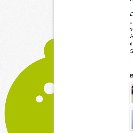
D
„
s
A
i
S
B