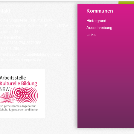
takt
Kommunen
dinierungsstelle Kulturrucksack
Hintergrund
der Arbeitsstelle Kulturelle Bildung NRW
Ausschreibung
elstein 34
Links
57 Remscheid
fon: 02191 794 367/-368
 02191 794 205
urrucksack@kulturellebildung-nrw.de
kulturellebildung-nrw.de