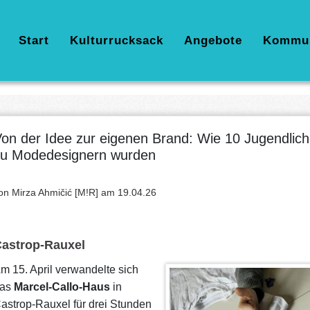
Hauptnavigation
Start
Kulturrucksack
Angebote
Kommu
on der Idee zur eigenen Brand: Wie 10 Jugendlic
u Modedesignern wurden
on Mirza Ahmičić [M!R] am
19.04.26
astrop-Rauxel
m 15. April verwandelte sich
Bild
as
Marcel-Callo-Haus
in
astrop-Rauxel für drei Stunden