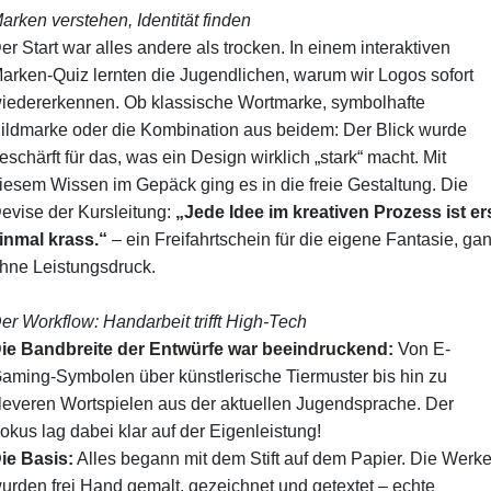
arken verstehen, Identität finden
Der Start war alles andere als trocken. In einem interaktiven
arken-Quiz lernten die Jugendlichen, warum wir Logos sofort
iedererkennen. Ob klassische Wortmarke, symbolhafte
ildmarke oder die Kombination aus beidem: Der Blick wurde
eschärft für das, was ein Design wirklich „stark“ macht. Mit
iesem Wissen im Gepäck ging es in die freie Gestaltung. Die
evise der Kursleitung:
„Jede Idee im kreativen Prozess ist er
inmal krass.“
– ein Freifahrtschein für die eigene Fantasie, ga
hne Leistungsdruck.
er Workflow: Handarbeit trifft High-Tech
Die Bandbreite der Entwürfe war beeindruckend:
Von E-
aming-Symbolen über künstlerische Tiermuster bis hin zu
leveren Wortspielen aus der aktuellen Jugendsprache. Der
okus lag dabei klar auf der Eigenleistung!
Die Basis:
Alles begann mit dem Stift auf dem Papier. Die Werk
urden frei Hand gemalt, gezeichnet und getextet – echte