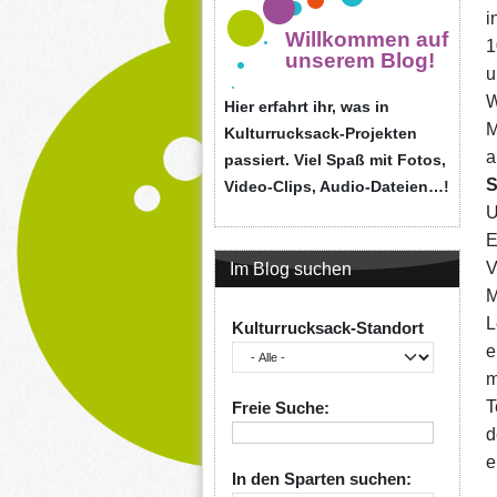
i
Willkommen auf
1
unserem Blog!
u
W
Hier erfahrt ihr, was in
M
Kulturrucksack-Projekten
a
passiert. Viel Spaß mit Fotos,
S
Video-Clips, Audio-Dateien…!
​
E
V
Im Blog suchen
M
L
Kulturrucksack-Standort
e
m
T
Freie Suche:
d
e
In den Sparten suchen: