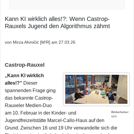
Kann KI wirklich alles!?: Wenn Castrop-
Rauxels Jugend den Algorithmus zähmt
von Mirza Ahmičić [M!R] am
27.03.26
Castrop-Rauxel
​„Kann KI wirklich
Bild
alles!?“
Dieser
spannenden Frage ging
das bekannte Castrop-
Rauxeler Medien-Duo
am 10. Februar in der Kinder- und
Bildurheber
M!R
Jugendfreizeitstätte Marcel-Callo-Haus auf den
Grund. Zwischen 16 und 19 Uhr verwandelte sich die