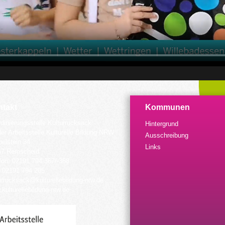
takt
Kommunen
dinierungsstelle Kulturrucksack
Hintergrund
der Arbeitsstelle Kulturelle Bildung NRW
Ausschreibung
elstein 34
Links
57 Remscheid
fon: 02191 794 367/-368
 02191 794 205
urrucksack@kulturellebildung-nrw.de
kulturellebildung-nrw.de