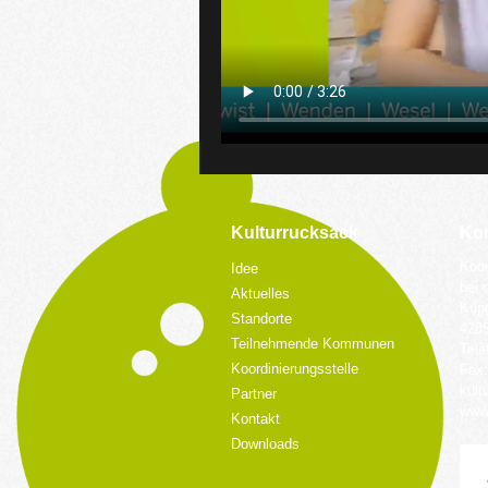
Kulturrucksack
Kon
Koor
Idee
bei 
Aktuelles
Küpp
Standorte
428
Teilnehmende Kommunen
Tele
Koordinierungsstelle
Fax:
kult
Partner
www.
Kontakt
Downloads