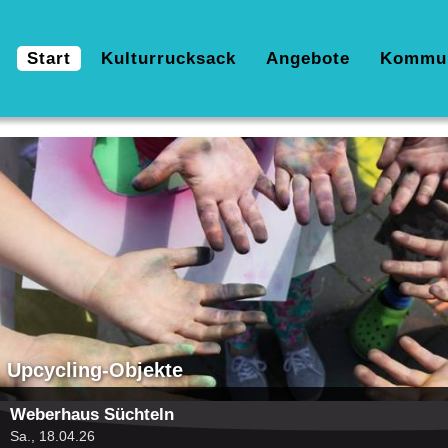
Hauptnavigation
Start
Kulturrucksack
Angebote
Kommu
Bild
Upcycling-Objekte
Weberhaus Süchteln
Sa., 18.04.26